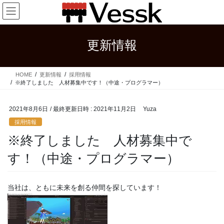
コ
ナ
ン
ビ
テ
ゲ
ン
ー
更新情報
ツ
シ
へ
ョ
ス
ン
HOME
更新情報
採用情報
キ
に
※終了しました 人材募集中です！（中途・プログラマー）
ッ
移
プ
動
2021年8月6日
/ 最終更新日時 :
2021年11月2日
Yuza
採用情報
※終了しました 人材募集中で
す！（中途・プログラマー）
当社は、ともに未来を創る仲間を探しています！