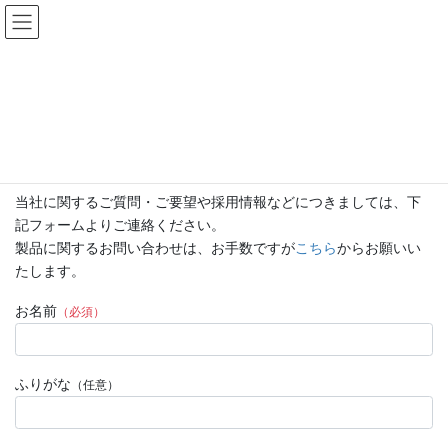
コ
ナ
ン
ビ
テ
ゲ
ン
ー
お問い合わせ
ツ
シ
へ
ョ
ス
ン
HOME
お問い合わせ
キ
に
ッ
移
プ
動
当社に関するご質問・ご要望や採用情報などにつきましては、下
記フォームよりご連絡ください。
製品に関するお問い合わせは、お手数ですが
こちら
からお願いい
たします。
このフィールドは空のままにしてください。
お名前
（必須）
ふりがな
（任意）